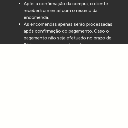
Após a confirmação da compra, o cliente
receberá um email com o resumo da
encomenda.
As encomendas apenas serão processadas
após confirmação do pagamento. Caso o
pagamento não seja efetuado no prazo de
24 horas, a encomenda será
automaticamente cancelada.
Os métodos de pagamento disponíveis
incluem
Cartão de Crédito
MB Way
Referência Multibanco
Transferência Bancária.
Todos os pagamentos são processados de
forma segura.
A Tarelo não se responsabiliza por taxas de
conversão aplicadas por entidades
financeiras.